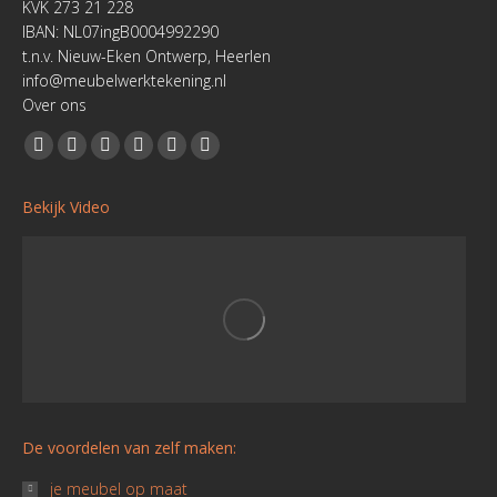
KVK 273 21 228
IBAN: NL07ingB0004992290
t.n.v. Nieuw-Eken Ontwerp, Heerlen
info@meubelwerktekening.nl
Over ons
Vind ons op:
Facebook
YouTube
Linkedin
Pinterest
Instagram
Website
page
page
page
page
page
page
Bekijk Video
opens
opens
opens
opens
opens
opens
in
in
in
in
in
in
new
new
new
new
new
new
window
window
window
window
window
window
De voordelen van zelf maken:
je meubel op maat