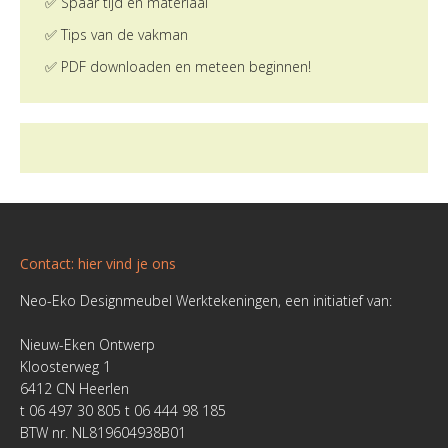
✅ Spaar tijd en materiaal
✅ Tips van de vakman
✅ PDF downloaden en meteen beginnen!
Contact: hier vind je ons
Neo-Eko Designmeubel Werktekeningen, een initiatief van:
Nieuw-Eken Ontwerp
Kloosterweg 1
6412 CN Heerlen
t 06 497 30 805 t 06 444 98 185
BTW nr. NL819604938B01