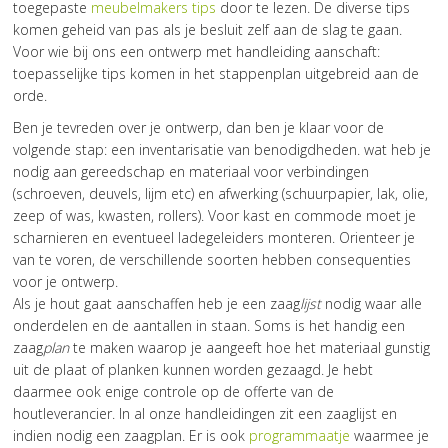
toegepaste
meubelmakers tips
door te lezen. De diverse tips
komen geheid van pas als je besluit zelf aan de slag te gaan.
Voor wie bij ons een ontwerp met handleiding aanschaft:
toepasselijke tips komen in het stappenplan uitgebreid aan de
orde.
Ben je tevreden over je ontwerp, dan ben je klaar voor de
volgende stap: een inventarisatie van benodigdheden. wat heb je
nodig aan gereedschap en materiaal voor verbindingen
(schroeven, deuvels, lijm etc) en afwerking (schuurpapier, lak, olie,
zeep of was, kwasten, rollers). Voor kast en commode moet je
scharnieren en eventueel ladegeleiders monteren. Orienteer je
van te voren, de verschillende soorten hebben consequenties
voor je ontwerp.
Als je hout gaat aanschaffen heb je een zaag
lijst
nodig waar alle
onderdelen en de aantallen in staan. Soms is het handig een
zaag
plan
te maken waarop je aangeeft hoe het materiaal gunstig
uit de plaat of planken kunnen worden gezaagd. Je hebt
daarmee ook enige controle op de offerte van de
houtleverancier. In al onze handleidingen zit een zaaglijst en
indien nodig een zaagplan. Er is ook
programmaatje
waarmee je