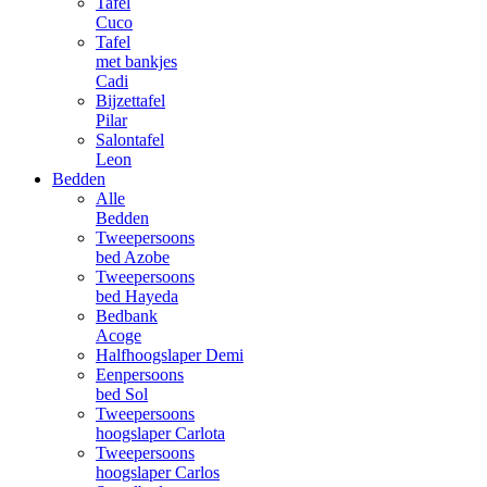
Tafel
Cuco
Tafel
met bankjes
Cadi
Bijzettafel
Pilar
Salontafel
Leon
Bedden
Alle
Bedden
Tweepersoons
bed Azobe
Tweepersoons
bed Hayeda
Bedbank
Acoge
Halfhoogslaper Demi
Eenpersoons
bed Sol
Tweepersoons
hoogslaper Carlota
Tweepersoons
hoogslaper Carlos