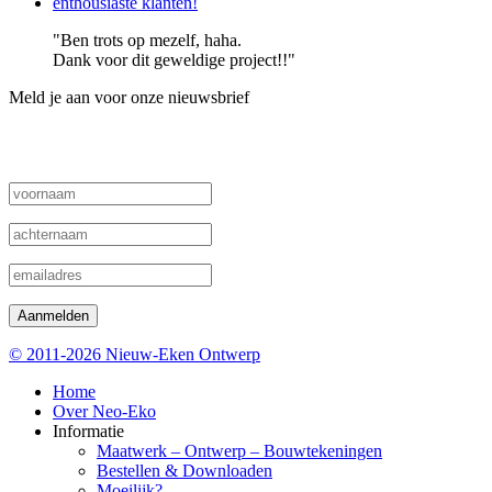
enthousiaste klanten!
"Ben trots op mezelf, haha.
Dank voor dit geweldige project!!"
Meld je aan voor onze nieuwsbrief
Ontvang onze nieuwsbrief met nieuwe ontwerpen, de laatst
gemaakte meubels, acties en meubelmakerstips
© 2011-2026 Nieuw-Eken Ontwerp
Home
Over Neo-Eko
Informatie
Maatwerk – Ontwerp – Bouwtekeningen
Bestellen & Downloaden
Moeilijk?