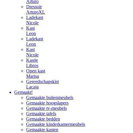
Arturo
Dressoir
ArturoXL
Ladekast
Nicole
Kast
Leon
Ladekast
Leon
Kast
Nicole
Kastje
Libros
Open kast
Marisa
Gereedschapskist
Lacaja
Gemaakt!
Gemaakte buitenmeubels
Gemaakte hoogslapers
Gemaakte tv-meubels
Gemaakte tafels
Gemaakte bedden
Gemaakte kinderkamermeubels
Gemaakte kasten