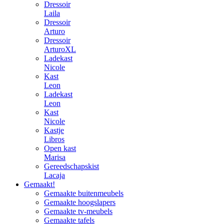
Dressoir
Laila
Dressoir
Arturo
Dressoir
ArturoXL
Ladekast
Nicole
Kast
Leon
Ladekast
Leon
Kast
Nicole
Kastje
Libros
Open kast
Marisa
Gereedschapskist
Lacaja
Gemaakt!
Gemaakte buitenmeubels
Gemaakte hoogslapers
Gemaakte tv-meubels
Gemaakte tafels