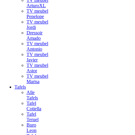
TV meubel
ArturoXL
TV meubel
Penelope
TV meubel
Jordi
Dressoir
Amado
TV meubel
Antonio
TV meubel
Javier
TV meubel
Astor
TV meubel
Marisa
Tafels
Alle
Tafels
Tafel
Cotiella
Tafel
Teruel
Buro
Leon