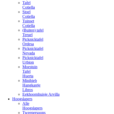
Tafel
Cotiella
Stoel
Cotiella
Tuinset
Cotiella
(Buiten) tafel
Teruel
Picknicktafel
Ordesa
Picknicktafel
Nevada
Picknicktafel
Urbion
Moestuin
Tafel
Huerta
Minibieb
Hangkastje
Libros
Eekhoornhuisje Arvilla
Hoogslapers
Alle
Hoogslapers
Tweepersoons