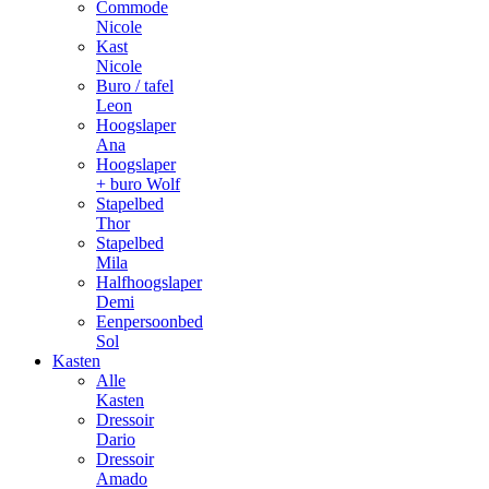
Commode
Nicole
Kast
Nicole
Buro / tafel
Leon
Hoogslaper
Ana
Hoogslaper
+ buro Wolf
Stapelbed
Thor
Stapelbed
Mila
Halfhoogslaper
Demi
Eenpersoonbed
Sol
Kasten
Alle
Kasten
Dressoir
Dario
Dressoir
Amado