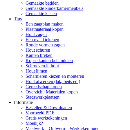
Gemaakte bedden
Gemaakte kinderkamermeubels
Gemaakte kasten
Tips
Een zaagplan maken
Plaatmateriaal kopen
Hout zagen
Een ovaal tekenen
Ronde vormen zagen
Hout schuren
Kanten breken
Kopse kanten behandelen
Schroeven in hout
Hout lijmen
Scharnieren kiezen en monteren
Hout afwerken (lak, beits ed.)
Gereedschap kopen
Overzicht: Materialen kopen
Stadswerkplaatsen
Informatie
Bestellen & Downloaden
Voorbeeld PDF
Gratis werktekeningen
Moeilijk?
Maatwerk – Ontwerp – Werktekeningen