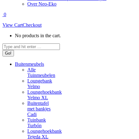
Over Neo-Eko
0
View Cart
Checkout
No products in the cart.
Search:
Buitenmeubels
Alle
Tuinmeubelen
Loungebank
Yelmo
Loungehoekbank
Yelmo XL
Buitentafel
met bankjes
Cadi
Tuinbank
Turbón
Loungehoekbank
Tejeda XL