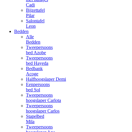
Cadi
Bijzettafel
Pilar
Salontafel
Leon
Bedden
Alle
Bedden
Tweepersoons
bed Azobe
Tweepersoons
bed Hayeda
Bedbank
Acoge
Halfhoogslaper Demi
Eenpersoons
bed Sol
Tweepersoons
hoogslaper Carlota
Tweepersoons
hoogslaper Carlos
Stapelbed
Mila
Tweepersoons