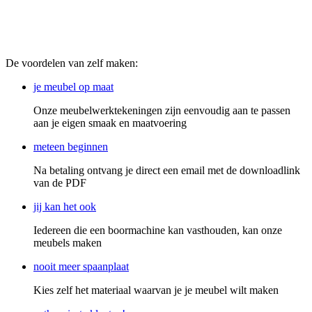
window
window
window
window
window
window
De voordelen van zelf maken:
je meubel op maat
Onze meubelwerktekeningen zijn eenvoudig aan te passen
aan je eigen smaak en maatvoering
meteen beginnen
Na betaling ontvang je direct een email met de downloadlink
van de PDF
jij kan het ook
Iedereen die een boormachine kan vasthouden, kan onze
meubels maken
nooit meer spaanplaat
Kies zelf het materiaal waarvan je je meubel wilt maken