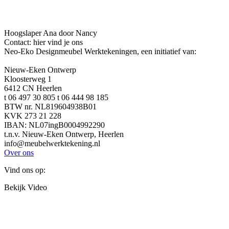
Hoogslaper Ana door Nancy
Contact: hier vind je ons
Neo-Eko Designmeubel Werktekeningen, een initiatief van:
Nieuw-Eken Ontwerp
Kloosterweg 1
6412 CN Heerlen
t 06 497 30 805 t 06 444 98 185
BTW nr. NL819604938B01
KVK 273 21 228
IBAN: NL07ingB0004992290
t.n.v. Nieuw-Eken Ontwerp, Heerlen
info@meubelwerktekening.nl
Over ons
Vind ons op:
Facebook
YouTube
Linkedin
Pinterest
Instagram
Website
Bekijk Video
page
page
page
page
page
page
opens
opens
opens
opens
opens
opens
in
in
in
in
in
in
new
new
new
new
new
new