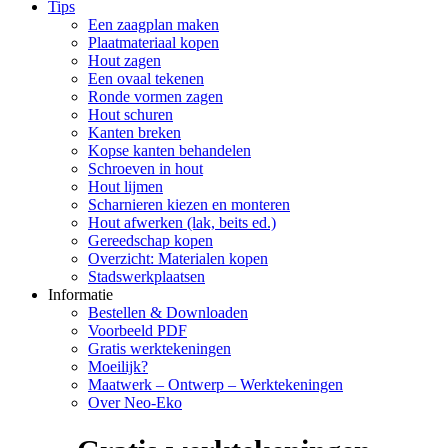
Tips
Een zaagplan maken
Plaatmateriaal kopen
Hout zagen
Een ovaal tekenen
Ronde vormen zagen
Hout schuren
Kanten breken
Kopse kanten behandelen
Schroeven in hout
Hout lijmen
Scharnieren kiezen en monteren
Hout afwerken (lak, beits ed.)
Gereedschap kopen
Overzicht: Materialen kopen
Stadswerkplaatsen
Informatie
Bestellen & Downloaden
Voorbeeld PDF
Gratis werktekeningen
Moeilijk?
Maatwerk – Ontwerp – Werktekeningen
Over Neo-Eko