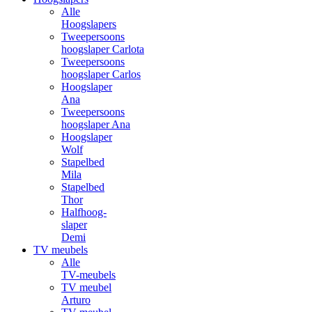
Alle
Hoogslapers
Tweepersoons
hoogslaper Carlota
Tweepersoons
hoogslaper Carlos
Hoogslaper
Ana
Tweepersoons
hoogslaper Ana
Hoogslaper
Wolf
Stapelbed
Mila
Stapelbed
Thor
Halfhoog-
slaper
Demi
TV meubels
Alle
TV-meubels
TV meubel
Arturo