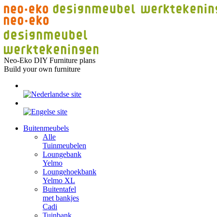
Skip
to
content
Neo-Eko DIY Furniture plans
Build your own furniture
Buitenmeubels
Alle
Tuinmeubelen
Loungebank
Yelmo
Loungehoekbank
Yelmo XL
Buitentafel
met bankjes
Cadi
Tuinbank