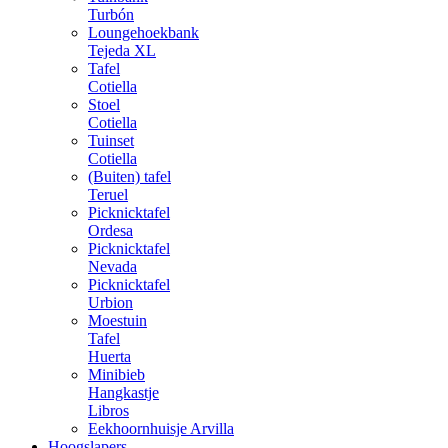
Turbón
Loungehoekbank
Tejeda XL
Tafel
Cotiella
Stoel
Cotiella
Tuinset
Cotiella
(Buiten) tafel
Teruel
Picknicktafel
Ordesa
Picknicktafel
Nevada
Picknicktafel
Urbion
Moestuin
Tafel
Huerta
Minibieb
Hangkastje
Libros
Eekhoornhuisje Arvilla
Hoogslapers