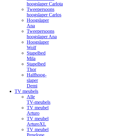
hoogslaper Carlota
Tweepersoons
hoogslaper Carlos
Hoogslaper
Ana
Tweepersoons
hoogslaper Ana
Hoogslaper
Wolf
Stapelbed
Mila
Stapelbed
Thor
Halfhoog-
slaper
Demi
TV meubels
Alle
TV-meubels
TV meubel
Arturo
TV meubel
ArturoXL
TV meubel
Penelope