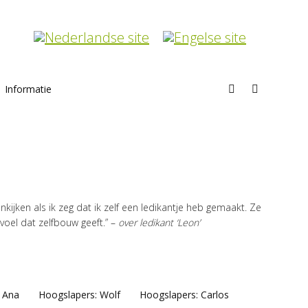
Informatie
Search:
Home
ijken als ik zeg dat ik zelf een ledikantje heb gemaakt. Ze
oel dat zelfbouw geeft.” –
over ledikant ‘Leon’
 Ana
Hoogslapers: Wolf
Hoogslapers: Carlos