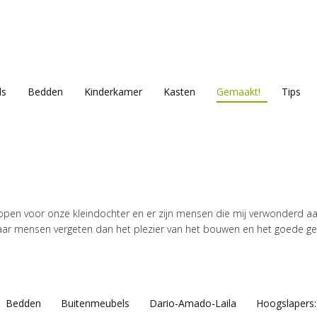
ls
Bedden
Kinderkamer
Kasten
Gemaakt!
Tips
pen voor onze kleindochter en er zijn mensen die mij verwonderd aank
ar mensen vergeten dan het plezier van het bouwen en het goede gev
Bedden
Buitenmeubels
Dario-Amado-Laila
Hoogslapers: