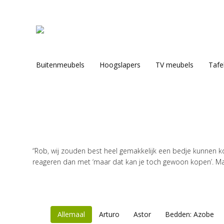
Buitenmeubels
Hoogslapers
TV meubels
Tafe
Je bent hier:
“Rob, wij zouden best heel gemakkelijk een bedje kunnen ko
reageren dan met ‘maar dat kan je toch gewoon kopen’. Ma
Allemaal
Arturo
Astor
Bedden: Azobe