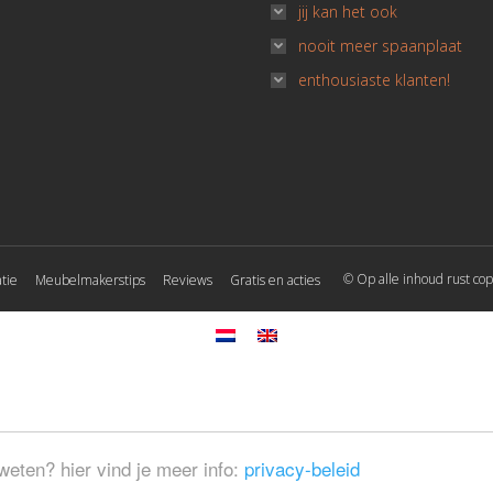
jij kan het ook
nooit meer spaanplaat
enthousiaste klanten!
© Op alle inhoud rust cop
tie
Meubelmakerstips
Reviews
Gratis en acties
weten? hier vind je meer info:
privacy-beleid