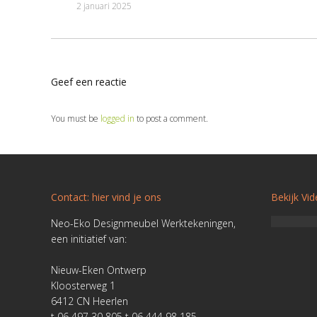
2 januari 2025
Geef een reactie
You must be
logged in
to post a comment.
Contact: hier vind je ons
Bekijk Vi
Neo-Eko Designmeubel Werktekeningen,
een initiatief van:
Nieuw-Eken Ontwerp
Kloosterweg 1
6412 CN Heerlen
t 06 497 30 805 t 06 444 98 185