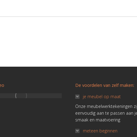
deo
De voordelen van zelf maken:
je meubel op maat
Onze meubelwerktekeningen zi
eenvoudig aan te passen aan j
smaak en maatvoering
meteen beginnen