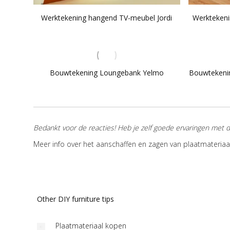
Werktekening hangend TV-meubel Jordi
Werktekeni
Bouwtekening Loungebank Yelmo
Bouwtekeni
te pronken!”
“Ik vond het een leuke ervaring om
“Samen met mijn 
Bedankt voor de reacties! Heb je zelf goede ervaringen met d
met de werktekening van jullie deze
loungebank te ma
Meer info over het aanschaffen en zagen van plaatmateriaa
kast te maken..”
heerlijk in de zon
eubel met lift
r Rob
TV-kast Javier door
Lou
Coen
doo
Other DIY furniture tips
Plaatmateriaal kopen