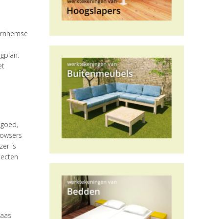
 Arnhemse
agplan.
et
 goed,
browsers
zer is
pecten
laas