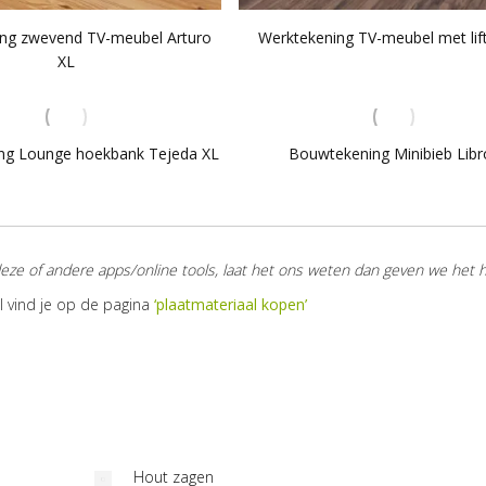
ng zwevend TV-meubel Arturo
Werktekening TV-meubel met lift
XL
ng Lounge hoekbank Tejeda XL
Bouwtekening Minibieb Libr
“Succes ermee, we hebben alweer
zoon is het gelukt de
Het past allemaal
eze of andere apps/online tools, laat het ons weten dan geven we het h
nieuwe tekeningen op je site gezien
ken. We zitten nu
de tekeningen he
om te bestellen..”
l vind je op de pagina
‘plaatmateriaal kopen’
. Groetjes Anita”
geholpen.”
Ledikant 
Hoogslaper Ana door
ngebank Yelmo
Nancy
r Anita
Hout zagen