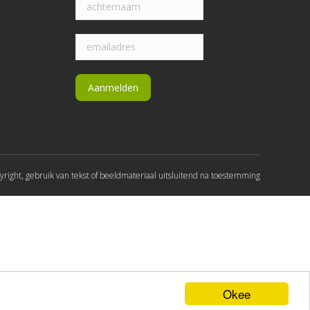
yright, gebruik van tekst of beeldmateriaal uitsluitend na toestemming
Okee