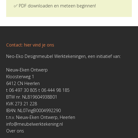
✅ PDF downloaden en meteen beginnen!
Contact: hier vind je ons
Neo-Eko Designmeubel Werktekeningen, een initiatief van:
Nieuw-Eken Ontwerp
Kloosterweg 1
6412 CN Heerlen
t 06 497 30 805 t 06 444 98 185
BTW nr. NL819604938B01
KVK 273 21 228
IBAN: NL07ingB0004992290
t.n.v. Nieuw-Eken Ontwerp, Heerlen
info@meubelwerktekening.nl
Over ons