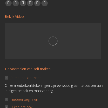
Vind ons op:
Facebook
YouTube
Linkedin
Pinterest
Instagram
Website
page
page
page
page
page
page
Bekijk Video
opens
opens
opens
opens
opens
opens
in
in
in
in
in
in
new
new
new
new
new
new
window
window
window
window
window
window
De voordelen van zelf maken:
je meubel op maat
Onze meubelwerktekeningen zijn eenvoudig aan te passen aan
je eigen smaak en maatvoering
meteen beginnen
jij kan het ook