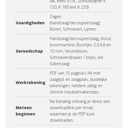
lak, beits o.i.d., Schuurpapier K
120, K 180 (evt K 220)
Zagen
Vaardigheden
(handzaag/decoupeerzaag),
Boren, Schroeven, Lijmen
Handzaag/decoupeerzaag, (Accu)
boormachine, Boortjes 2,3,4,8 en
Gereedschap
10 mm, Verzinkboor,
Schroevendraaier / bitjes, evt.
Gatenzaag
PDF van 15 pagina's A4 met
zaaglijst en zaagplan, duidelijke
Werktekening
tekeningen, heldere uitleg en
slimme meubelmakerstips.
Na betaling ontvang je direct een
Meteen
downloadlink per email,
beginnen
waarmee je de PDF kunt
downloaden.