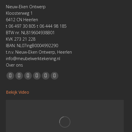
Nieuw-Eken Ontwerp
Kloosterweg 1
6412 CN Heerlen
t 06 497 30 805 t 06 444 98 185
BTW nr. NL819604938B01
KVK 273 21 228
IBAN: NL07ingB0004992290
t.n.v. Nieuw-Eken Ontwerp, Heerlen
info@meubelwerktekening.nl
Over ons
Vind ons op:
Facebook
YouTube
Linkedin
Pinterest
Instagram
Website
page
page
page
page
page
page
Bekijk Video
opens
opens
opens
opens
opens
opens
in
in
in
in
in
in
new
new
new
new
new
new
window
window
window
window
window
window