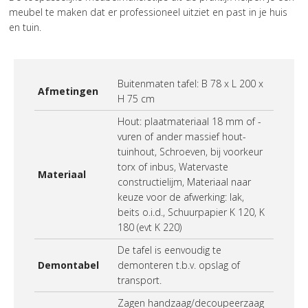
meubel te maken dat er professioneel uitziet en past in je huis
en tuin.
Buitenmaten tafel: B 78 x L 200 x
Afmetingen
H 75 cm
Hout: plaatmateriaal 18 mm of -
vuren of ander massief hout-
tuinhout, Schroeven, bij voorkeur
torx of inbus, Watervaste
Materiaal
constructielijm, Materiaal naar
keuze voor de afwerking: lak,
beits o.i.d., Schuurpapier K 120, K
180 (evt K 220)
De tafel is eenvoudig te
Demontabel
demonteren t.b.v. opslag of
transport.
Zagen handzaag/decoupeerzaag