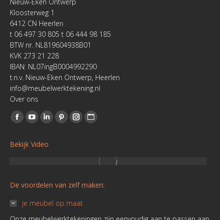
Nieuw-Eken Ontwerp
Kloosterweg 1
6412 CN Heerlen
t 06 497 30 805 t 06 444 98 185
BTW nr. NL819604938B01
KVK 273 21 228
IBAN: NL07ingB0004992290
t.n.v. Nieuw-Eken Ontwerp, Heerlen
info@meubelwerktekening.nl
Over ons
Vind ons op:
Facebook
YouTube
Linkedin
Pinterest
Instagram
Website
page
page
page
page
page
page
Bekijk Video
opens
opens
opens
opens
opens
opens
in
in
in
in
in
in
new
new
new
new
new
new
De voordelen van zelf maken:
window
window
window
window
window
window
je meubel op maat
Onze meubelwerktekeningen zijn eenvoudig aan te passen aan