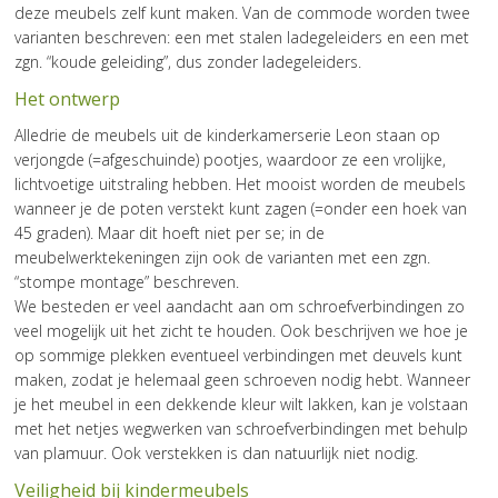
deze meubels zelf kunt maken. Van de commode worden twee
varianten beschreven: een met stalen ladegeleiders en een met
zgn. “koude geleiding”, dus zonder ladegeleiders.
Het ontwerp
Alledrie de meubels uit de kinderkamerserie Leon staan op
verjongde (=afgeschuinde) pootjes, waardoor ze een vrolijke,
lichtvoetige uitstraling hebben. Het mooist worden de meubels
wanneer je de poten verstekt kunt zagen (=onder een hoek van
45 graden). Maar dit hoeft niet per se; in de
meubelwerktekeningen zijn ook de varianten met een zgn.
“stompe montage” beschreven.
We besteden er veel aandacht aan om schroefverbindingen zo
veel mogelijk uit het zicht te houden. Ook beschrijven we hoe je
op sommige plekken eventueel verbindingen met deuvels kunt
maken, zodat je helemaal geen schroeven nodig hebt. Wanneer
je het meubel in een dekkende kleur wilt lakken, kan je volstaan
met het netjes wegwerken van schroefverbindingen met behulp
van plamuur. Ook verstekken is dan natuurlijk niet nodig.
Veiligheid bij kindermeubels