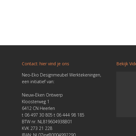
Contact: hier vind je ons
Bekijk Vi
Neo-Eko Designmeubel Werktekeningen,
een initiatief van:
Nieuw-Eken Ontwerp
Kloosterweg 1
6412 CN Heerlen
t 06 497 30 805 t 06 444 98 185
BTW nr. NL819604938B01
KVK 273 21 228
IBAN: NL07ingB0004992290