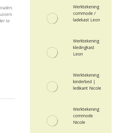
Werktekening
nraden,
commode /
lussers
ladekast Leon
der te
Werktekening
kledingkast
Leon
Werktekening
kinderbed |
ledikant Nicole
Werktekening
commode
Nicole