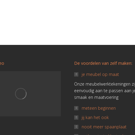
deo
De voordelen van zelf maken:
je meubel op maat
Onze meubelwerktekeningen zi
eenvoudig aan te passen aan j
smaak en maatvoering
meteen beginnen
jij kan het ook
nooit meer spaanplaat