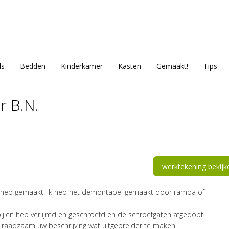
ls
Bedden
Kinderkamer
Kasten
Gemaakt!
Tips
r B.N.
werktekening bekijk
ties heb gemaakt. Ik heb het demontabel gemaakt door rampa of
pijlen heb verlijmd en geschroefd en de schroefgaten afgedopt.
e raadzaam uw beschrijving wat uitgebreider te maken.