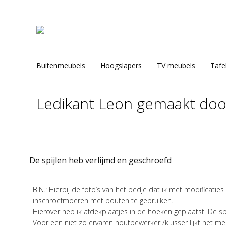
Buitenmeubels
Hoogslapers
TV meubels
Tafe
Ledikant Leon gemaakt doo
Je bent hier:
De spijlen heb verlijmd en geschroefd
B.N.: Hierbij de foto’s van het bedje dat ik met modifica
inschroefmoeren met bouten te gebruiken.
Hierover heb ik afdekplaatjes in de hoeken geplaatst. De s
Voor een niet zo ervaren houtbewerker /klusser lijkt het m