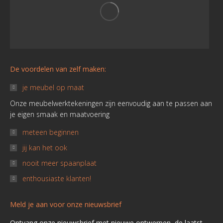
window
window
window
window
window
window
De voordelen van zelf maken:
je meubel op maat
Onze meubelwerktekeningen zijn eenvoudig aan te passen aan
je eigen smaak en maatvoering
meteen beginnen
jij kan het ook
nooit meer spaanplaat
enthousiaste klanten!
Meld je aan voor onze nieuwsbrief
Ontvang onze nieuwsbrief met nieuwe ontwerpen, de laatst