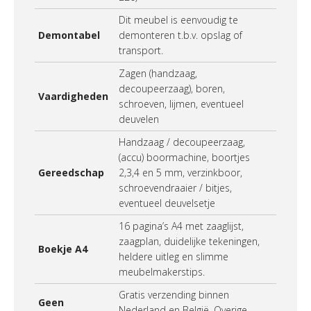
Dit meubel is eenvoudig te
Demontabel
demonteren t.b.v. opslag of
transport.
Zagen (handzaag,
decoupeerzaag), boren,
Vaardigheden
schroeven, lijmen, eventueel
deuvelen
Handzaag / decoupeerzaag,
(accu) boormachine, boortjes
Gereedschap
2,3,4 en 5 mm, verzinkboor,
schroevendraaier / bitjes,
eventueel deuvelsetje
16 pagina’s A4 met zaaglijst,
zaagplan, duidelijke tekeningen,
Boekje A4
heldere uitleg en slimme
meubelmakerstips.
Gratis verzending binnen
Geen
Nederland en België. Overige