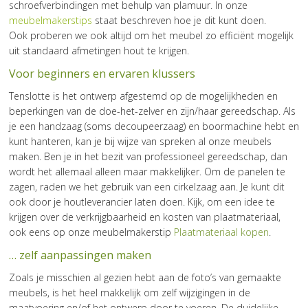
schroefverbindingen met behulp van plamuur. In onze
meubelmakerstips
staat beschreven hoe je dit kunt doen.
Ook proberen we ook altijd om het meubel zo efficiënt mogelijk
uit standaard afmetingen hout te krijgen.
Voor beginners en ervaren klussers
Tenslotte is het ontwerp afgestemd op de mogelijkheden en
beperkingen van de doe-het-zelver en zijn/haar gereedschap. Als
je een handzaag (soms decoupeerzaag) en boormachine hebt en
kunt hanteren, kan je bij wijze van spreken al onze meubels
maken. Ben je in het bezit van professioneel gereedschap, dan
wordt het allemaal alleen maar makkelijker. Om de panelen te
zagen, raden we het gebruik van een cirkelzaag aan. Je kunt dit
ook door je houtleverancier laten doen. Kijk, om een idee te
krijgen over de verkrijgbaarheid en kosten van plaatmateriaal,
ook eens op onze meubelmakerstip
Plaatmateriaal kopen
.
… zelf aanpassingen maken
Zoals je misschien al gezien hebt aan de foto’s van gemaakte
meubels, is het heel makkelijk om zelf wijzigingen in de
maatvoering en/of het ontwerp door te voeren. De duidelijke