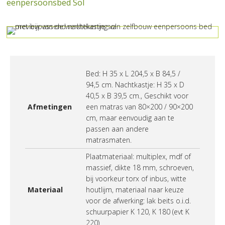
eenpersoonsbed Sol
Bed: H 35 x L 204,5 x B 84,5 /
94,5 cm. Nachtkastje: H 35 x D
40,5 x B 39,5 cm., Geschikt voor
Afmetingen
een matras van 80×200 / 90×200
cm, maar eenvoudig aan te
passen aan andere
matrasmaten.
Plaatmateriaal: multiplex, mdf of
massief, dikte 18 mm, schroeven,
bij voorkeur torx of inbus, witte
Materiaal
houtlijm, materiaal naar keuze
voor de afwerking: lak beits o.i.d.
schuurpapier K 120, K 180 (evt K
220)