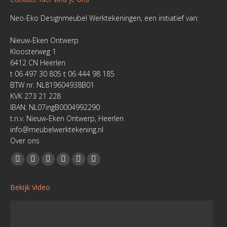
Neo-Eko Designmeubel Werktekeningen, een initiatief van:
Nieuw-Eken Ontwerp
Kloosterweg 1
6412 CN Heerlen
t 06 497 30 805 t 06 444 98 185
BTW nr. NL819604938B01
KVK 273 21 228
IBAN: NL07ingB0004992290
t.n.v. Nieuw-Eken Ontwerp, Heerlen
info@meubelwerktekening.nl
Over ons
Vind ons op:
Facebook
YouTube
Linkedin
Pinterest
Instagram
Website
page
page
page
page
page
page
Bekijk Video
opens
opens
opens
opens
opens
opens
in
in
in
in
in
in
new
new
new
new
new
new