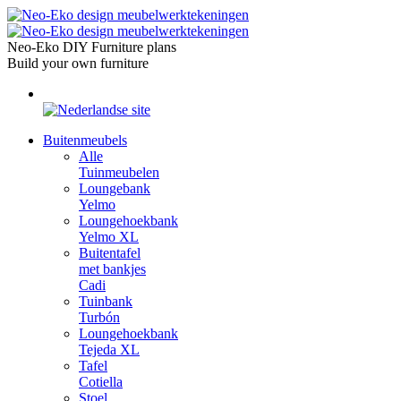
Skip
to
content
Neo-Eko DIY Furniture plans
Build your own furniture
Buitenmeubels
Alle
Tuinmeubelen
Loungebank
Yelmo
Loungehoekbank
Yelmo XL
Buitentafel
met bankjes
Cadi
Tuinbank
Turbón
Loungehoekbank
Tejeda XL
Tafel
Cotiella
Stoel