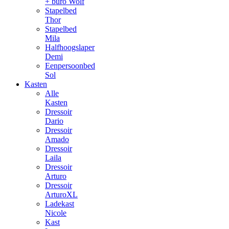
+ buro Wolf
Stapelbed
Thor
Stapelbed
Mila
Halfhoogslaper
Demi
Eenpersoonbed
Sol
Kasten
Alle
Kasten
Dressoir
Dario
Dressoir
Amado
Dressoir
Laila
Dressoir
Arturo
Dressoir
ArturoXL
Ladekast
Nicole
Kast