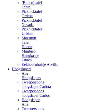
(Buiten) tafel
Teruel
Picknicktafel
Ordesa
Picknicktafel
Nevada
Picknicktafel
Urbion
Moestuin
Tafel
Huerta
Minibieb
Hangkastje
Libros
Eekhoornhuisje Arvilla
Hoogslapers
Alle
Hoogslapers
Tweepersoons
hoogslaper Carlota
Tweepersoons
hoogslaper Carlos
Hoogslaper
Ana
Tweepersoons