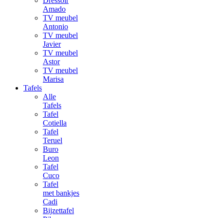
Dressoir
Amado
TV meubel
Antonio
TV meubel
Javier
TV meubel
Astor
TV meubel
Marisa
Tafels
Alle
Tafels
Tafel
Cotiella
Tafel
Teruel
Buro
Leon
Tafel
Cuco
Tafel
met bankjes
Cadi
Bijzettafel