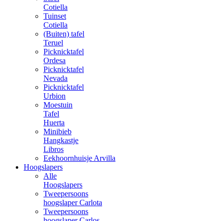
Cotiella
Tuinset
Cotiella
(Buiten) tafel
Teruel
Picknicktafel
Ordesa
Picknicktafel
Nevada
Picknicktafel
Urbion
Moestuin
Tafel
Huerta
Minibieb
Hangkastje
Libros
Eekhoornhuisje Arvilla
Hoogslapers
Alle
Hoogslapers
Tweepersoons
hoogslaper Carlota
Tweepersoons
hoogslaper Carlos