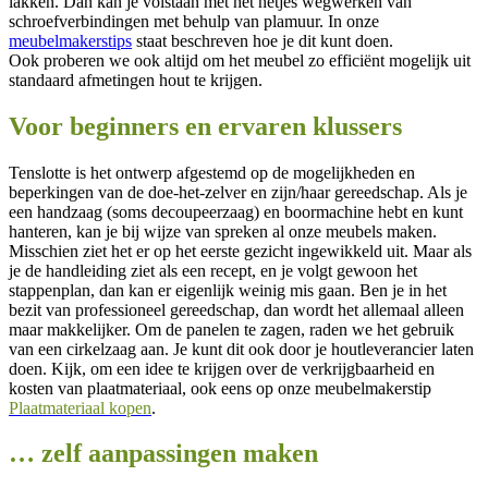
lakken. Dan kan je volstaan met het netjes wegwerken van
schroefverbindingen met behulp van plamuur. In onze
meubelmakerstips
staat beschreven hoe je dit kunt doen.
Ook proberen we ook altijd om het meubel zo efficiënt mogelijk uit
standaard afmetingen hout te krijgen.
Voor beginners en ervaren klussers
Tenslotte is het ontwerp afgestemd op de mogelijkheden en
beperkingen van de doe-het-zelver en zijn/haar gereedschap. Als je
een handzaag (soms decoupeerzaag) en boormachine hebt en kunt
hanteren, kan je bij wijze van spreken al onze meubels maken.
Misschien ziet het er op het eerste gezicht ingewikkeld uit. Maar als
je de handleiding ziet als een recept, en je volgt gewoon het
stappenplan, dan kan er eigenlijk weinig mis gaan. Ben je in het
bezit van professioneel gereedschap, dan wordt het allemaal alleen
maar makkelijker. Om de panelen te zagen, raden we het gebruik
van een cirkelzaag aan. Je kunt dit ook door je houtleverancier laten
doen. Kijk, om een idee te krijgen over de verkrijgbaarheid en
kosten van plaatmateriaal, ook eens op onze meubelmakerstip
Plaatmateriaal kopen
.
… zelf aanpassingen maken