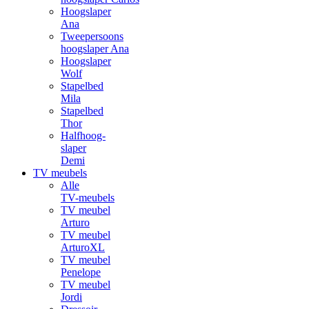
Hoogslaper
Ana
Tweepersoons
hoogslaper Ana
Hoogslaper
Wolf
Stapelbed
Mila
Stapelbed
Thor
Halfhoog-
slaper
Demi
TV meubels
Alle
TV-meubels
TV meubel
Arturo
TV meubel
ArturoXL
TV meubel
Penelope
TV meubel
Jordi