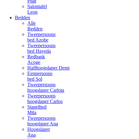
Pilar
Salontafel
Leon
Bedden
Alle
Bedden
Tweepersoons
bed Azobe
Tweepersoons
bed Hayeda
Bedbank
Acoge
Halfhoogslaper Demi
Eenpersoons
bed Sol
Tweepersoons
hoogslaper Carlota
Tweepersoons
hoogslaper Carlos
Stapelbed
Mila
Tweepersoons
hoogslaper Ana
Hoogslaper
Ana