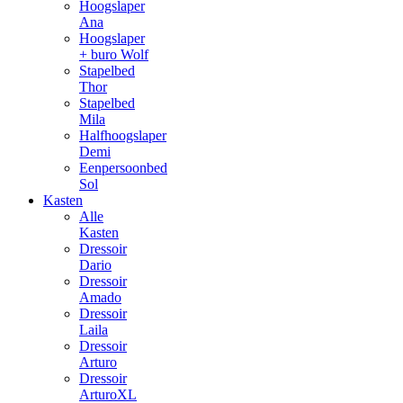
Hoogslaper
Ana
Hoogslaper
+ buro Wolf
Stapelbed
Thor
Stapelbed
Mila
Halfhoogslaper
Demi
Eenpersoonbed
Sol
Kasten
Alle
Kasten
Dressoir
Dario
Dressoir
Amado
Dressoir
Laila
Dressoir
Arturo
Dressoir
ArturoXL