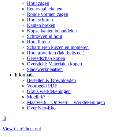
Hout zagen
Een ovaal tekenen
Ronde vormen zagen
Hout schuren
Kanten breken
Kopse kanten behandelen
Schroeven in hout
Hout lijmen
Scharnieren kiezen en monteren
Hout afwerken (lak, beits ed.)
Gereedschap kopen
Overzicht: Materialen kopen
Stadswerkplaatsen
Informatie
Bestellen & Downloaden
Voorbeeld PDF
Gratis werktekeningen
Moeilijk?
Maatwerk – Ontwerp – Werktekeningen
Over Neo-Eko
0
View Cart
Checkout