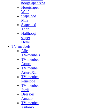
hoogslaper Ana
Hoogslaper
Wolf
Stapelbed
Mila
Stapelbed
Thor
Halfhoog-
slaper
Demi
TV meubels
Alle
TV-meubels
TV meubel
Arturo
TV meubel
ArturoXL
TV meubel
Penelope
TV meubel
Jordi
Dressoir
Amado
TV meubel
Antonio