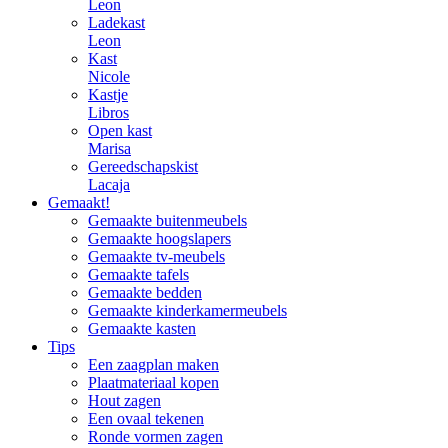
Leon
Ladekast
Leon
Kast
Nicole
Kastje
Libros
Open kast
Marisa
Gereedschapskist
Lacaja
Gemaakt!
Gemaakte buitenmeubels
Gemaakte hoogslapers
Gemaakte tv-meubels
Gemaakte tafels
Gemaakte bedden
Gemaakte kinderkamermeubels
Gemaakte kasten
Tips
Een zaagplan maken
Plaatmateriaal kopen
Hout zagen
Een ovaal tekenen
Ronde vormen zagen