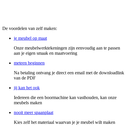
window
window
window
window
window
window
De voordelen van zelf maken:
je meubel op maat
Onze meubelwerktekeningen zijn eenvoudig aan te passen
aan je eigen smaak en maatvoering
meteen beginnen
Na betaling ontvang je direct een email met de downloadlink
van de PDF
jij kan het ook
Iedereen die een boormachine kan vasthouden, kan onze
meubels maken
nooit meer spaanplaat
Kies zelf het materiaal waarvan je je meubel wilt maken