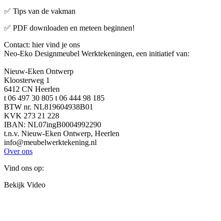
✅ Tips van de vakman
✅ PDF downloaden en meteen beginnen!
Contact: hier vind je ons
Neo-Eko Designmeubel Werktekeningen, een initiatief van:
Nieuw-Eken Ontwerp
Kloosterweg 1
6412 CN Heerlen
t 06 497 30 805 t 06 444 98 185
BTW nr. NL819604938B01
KVK 273 21 228
IBAN: NL07ingB0004992290
t.n.v. Nieuw-Eken Ontwerp, Heerlen
info@meubelwerktekening.nl
Over ons
Vind ons op:
Facebook
YouTube
Linkedin
Pinterest
Instagram
Website
Bekijk Video
page
page
page
page
page
page
opens
opens
opens
opens
opens
opens
in
in
in
in
in
in
new
new
new
new
new
new