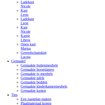
Ladekast
Nicole
Kast
Leon
Ladekast
Leon
Kast
Nicole
Kastje
Libros
Open kast
Marisa
Gereedschapskist
Lacaja
Gemaakt!
Gemaakte buitenmeubels
Gemaakte hoogslapers
Gemaakte tv-meubels
Gemaakte tafels
Gemaakte bedden
Gemaakte kinderkamermeubels
Gemaakte kasten
Tips
Een zaagplan maken
Plaatmateriaal kopen