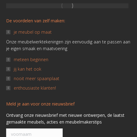
in
in
in
in
in
in
new
new
new
new
new
new
De voordelen van zelf maken:
window
window
window
window
window
window
je meubel op maat
Onze meubelwerktekeningen zijn eenvoudig aan te passen aan
je eigen smaak en maatvoering
meteen beginnen
jij kan het ook
nooit meer spaanplaat
enthousiaste klanten!
Meld je aan voor onze nieuwsbrief
Ontvang onze nieuwsbrief met nieuwe ontwerpen, de laatst
gemaakte meubels, acties en meubelmakerstips