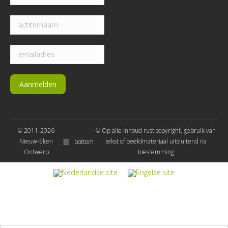
© 2011-2026
© Op alle inhoud rust copyright, gebruik van
Nieuw-Eken
tekst of beeldmateriaal uitsluitend na
bottom
Ontwerp
toestemming