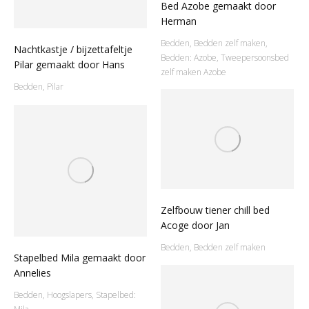
Bed Azobe gemaakt door
Herman
Bedden
,
Bedden zelf maken
,
Nachtkastje / bijzettafeltje
Bedden: Azobe
,
Tweepersoonsbed
Pilar gemaakt door Hans
zelf maken Azobe
Bedden
,
Pilar
Zelfbouw tiener chill bed
Acoge door Jan
Bedden
,
Bedden zelf maken
Stapelbed Mila gemaakt door
Annelies
Bedden
,
Hoogslapers
,
Stapelbed: