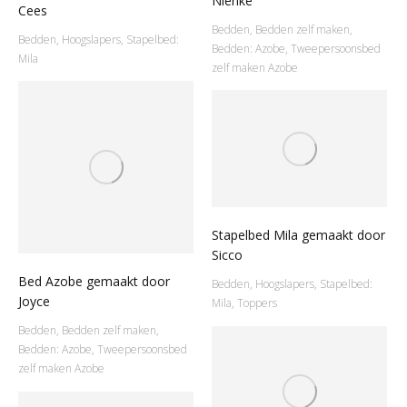
Nienke
Cees
Bedden
,
Bedden zelf maken
,
Bedden
,
Hoogslapers
,
Stapelbed:
Bedden: Azobe
,
Tweepersoonsbed
Mila
zelf maken Azobe
Stapelbed Mila gemaakt door
Sicco
Bed Azobe gemaakt door
Bedden
,
Hoogslapers
,
Stapelbed:
Joyce
Mila
,
Toppers
Bedden
,
Bedden zelf maken
,
Bedden: Azobe
,
Tweepersoonsbed
zelf maken Azobe