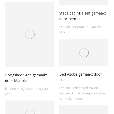
Stapelbed Mila zelf gemaakt
door Hermen
Bedden
,
Hoogslapers
,
Stapelbed:
Mila
Bed Azobe gemaakt door
Hoogslaper Ana gemaakt
Luc
door Marjolein
Bedden
,
Bedden zelf maken
,
Bedden
,
Hoogslapers
,
Hoogslapers:
Bedden: Azobe
,
Tweepersoonsbed
Ana
zelf maken Azobe