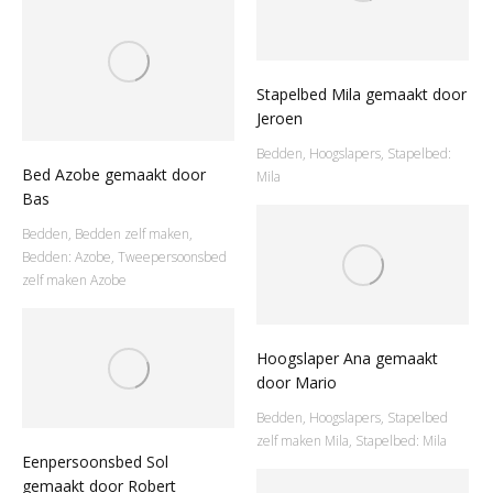
Stapelbed Mila gemaakt door
Jeroen
Bedden
,
Hoogslapers
,
Stapelbed:
Bed Azobe gemaakt door
Mila
Bas
Bedden
,
Bedden zelf maken
,
Bedden: Azobe
,
Tweepersoonsbed
zelf maken Azobe
Hoogslaper Ana gemaakt
door Mario
Bedden
,
Hoogslapers
,
Stapelbed
zelf maken Mila
,
Stapelbed: Mila
Eenpersoonsbed Sol
gemaakt door Robert