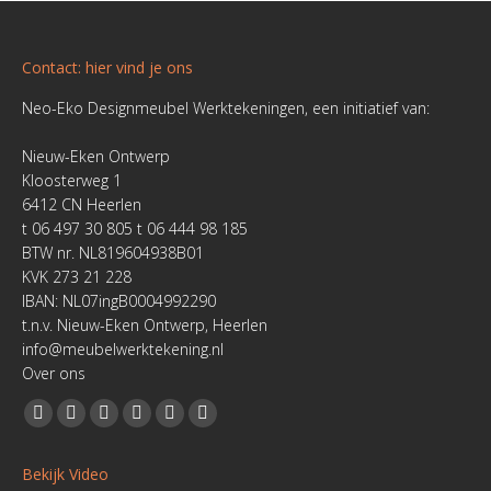
Contact: hier vind je ons
Neo-Eko Designmeubel Werktekeningen, een initiatief van:
Nieuw-Eken Ontwerp
Kloosterweg 1
6412 CN Heerlen
t 06 497 30 805 t 06 444 98 185
BTW nr. NL819604938B01
KVK 273 21 228
IBAN: NL07ingB0004992290
t.n.v. Nieuw-Eken Ontwerp, Heerlen
info@meubelwerktekening.nl
Over ons
Vind ons op:
Facebook
YouTube
Linkedin
Pinterest
Instagram
Website
page
page
page
page
page
page
Bekijk Video
opens
opens
opens
opens
opens
opens