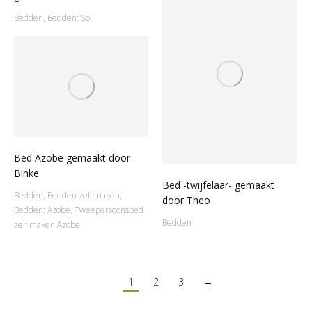
Bedden
,
Bedden: Sol
Bed Azobe gemaakt door
Binke
Bed -twijfelaar- gemaakt
Bedden
,
Bedden zelf maken
,
door Theo
Bedden: Azobe
,
Tweepersoonsbed
Bedden
zelf maken Azobe
1
2
3
→