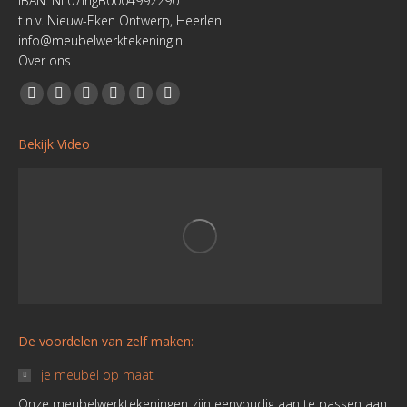
IBAN: NL07ingB0004992290
t.n.v. Nieuw-Eken Ontwerp, Heerlen
info@meubelwerktekening.nl
Over ons
Vind ons op:
Facebook
YouTube
Linkedin
Pinterest
Instagram
Website
page
page
page
page
page
page
Bekijk Video
opens
opens
opens
opens
opens
opens
in
in
in
in
in
in
new
new
new
new
new
new
window
window
window
window
window
window
De voordelen van zelf maken:
je meubel op maat
Onze meubelwerktekeningen zijn eenvoudig aan te passen aan