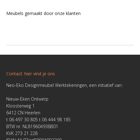
Meubels gemaakt door onze klanten
Contact: hier vind je ons
Neo-Eko Designmeubel Werktekeningen, een initiatief van:
Nieuw-Eken Ontwerp
Kloosterweg 1
6412 CN Heerlen
t 06 497 30 805 t 06 444 98 185
BTW nr. NL819604938B01
KVK 273 21 228