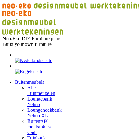
Skip
to
content
Neo-Eko DIY Furniture plans
Build your own furniture
Buitenmeubels
Alle
Tuinmeubelen
Loungebank
Yelmo
Loungehoekbank
Yelmo XL
Buitentafel
met bankjes
Cadi
Tuinbank