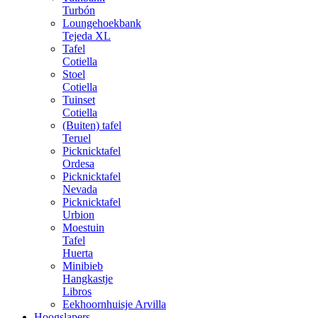
Turbón
Loungehoekbank
Tejeda XL
Tafel
Cotiella
Stoel
Cotiella
Tuinset
Cotiella
(Buiten) tafel
Teruel
Picknicktafel
Ordesa
Picknicktafel
Nevada
Picknicktafel
Urbion
Moestuin
Tafel
Huerta
Minibieb
Hangkastje
Libros
Eekhoornhuisje Arvilla
Hoogslapers