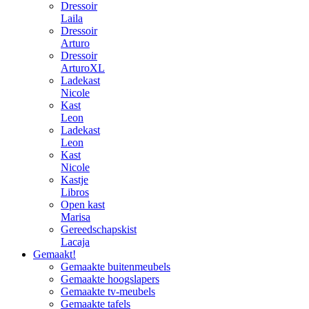
Dressoir
Laila
Dressoir
Arturo
Dressoir
ArturoXL
Ladekast
Nicole
Kast
Leon
Ladekast
Leon
Kast
Nicole
Kastje
Libros
Open kast
Marisa
Gereedschapskist
Lacaja
Gemaakt!
Gemaakte buitenmeubels
Gemaakte hoogslapers
Gemaakte tv-meubels
Gemaakte tafels