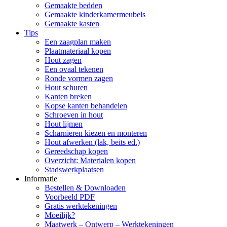
Gemaakte bedden
Gemaakte kinderkamermeubels
Gemaakte kasten
Tips
Een zaagplan maken
Plaatmateriaal kopen
Hout zagen
Een ovaal tekenen
Ronde vormen zagen
Hout schuren
Kanten breken
Kopse kanten behandelen
Schroeven in hout
Hout lijmen
Scharnieren kiezen en monteren
Hout afwerken (lak, beits ed.)
Gereedschap kopen
Overzicht: Materialen kopen
Stadswerkplaatsen
Informatie
Bestellen & Downloaden
Voorbeeld PDF
Gratis werktekeningen
Moeilijk?
Maatwerk – Ontwerp – Werktekeningen