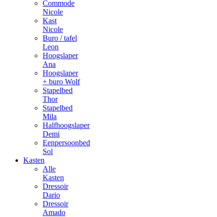
Commode
Nicole
Kast
Nicole
Buro / tafel
Leon
Hoogslaper
Ana
Hoogslaper
+ buro Wolf
Stapelbed
Thor
Stapelbed
Mila
Halfhoogslaper
Demi
Eenpersoonbed
Sol
Kasten
Alle
Kasten
Dressoir
Dario
Dressoir
Amado