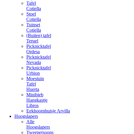
Tafel
Cotiella
Stoel
Cotiella
Tuinset
Cotiella
(Buiten) tafel
Teruel
Picknicktafel
Ordesa
Picknicktafel
Nevada
Picknicktafel
Urbion
Moestuin
Tafel
Huerta
Minibieb
Hangkastje
Libros
Eekhoornhuisje Arvilla
Hoogslapers
Alle
Hoogslapers
Tweepersoons