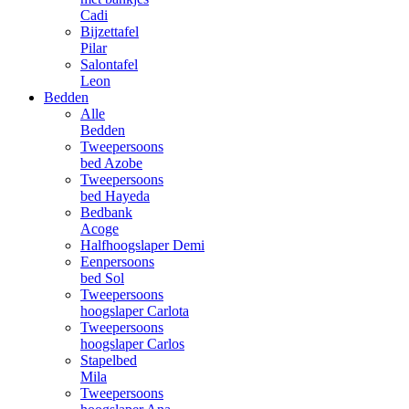
Cadi
Bijzettafel
Pilar
Salontafel
Leon
Bedden
Alle
Bedden
Tweepersoons
bed Azobe
Tweepersoons
bed Hayeda
Bedbank
Acoge
Halfhoogslaper Demi
Eenpersoons
bed Sol
Tweepersoons
hoogslaper Carlota
Tweepersoons
hoogslaper Carlos
Stapelbed
Mila
Tweepersoons