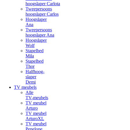
hoogslaper Carlota
Tweepersoons
hoogslaper Carlos
Hoogslaper
Ana
Tweepersoons
hoogslaper Ana
Hoogslaper
Wolf
Stapelbed
Mila
Stapelbed
Thor
Halfhoog-
slaper
Demi
TV meubels
Alle
TV-meubels
TV meubel
Arturo
TV meubel
ArturoXL
TV meubel
Penelope