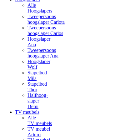
Alle
Hoogslapers
Tweepersoons
hoogslaper Carlota
Tweepersoons
hoogslaper Carlos
Hoogslaper
Ana
Tweepersoons
hoogslaper Ana
Hoogslaper
Wolf
Stapelbed
Mila
Stapelbed
Thor
Halfhoog-
slaper
Demi
TV meubels
Alle
TV-meubels
TV meubel
Arturo