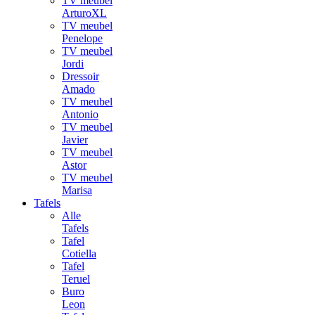
TV meubel
ArturoXL
TV meubel
Penelope
TV meubel
Jordi
Dressoir
Amado
TV meubel
Antonio
TV meubel
Javier
TV meubel
Astor
TV meubel
Marisa
Tafels
Alle
Tafels
Tafel
Cotiella
Tafel
Teruel
Buro
Leon