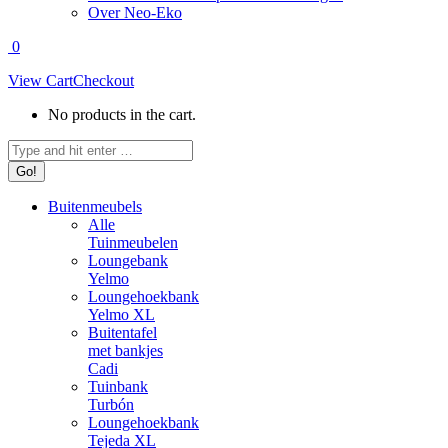
Over Neo-Eko
0
View Cart
Checkout
No products in the cart.
Search:
Buitenmeubels
Alle
Tuinmeubelen
Loungebank
Yelmo
Loungehoekbank
Yelmo XL
Buitentafel
met bankjes
Cadi
Tuinbank
Turbón
Loungehoekbank
Tejeda XL