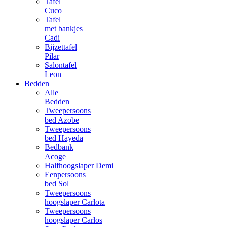
Tafel
Cuco
Tafel
met bankjes
Cadi
Bijzettafel
Pilar
Salontafel
Leon
Bedden
Alle
Bedden
Tweepersoons
bed Azobe
Tweepersoons
bed Hayeda
Bedbank
Acoge
Halfhoogslaper Demi
Eenpersoons
bed Sol
Tweepersoons
hoogslaper Carlota
Tweepersoons
hoogslaper Carlos