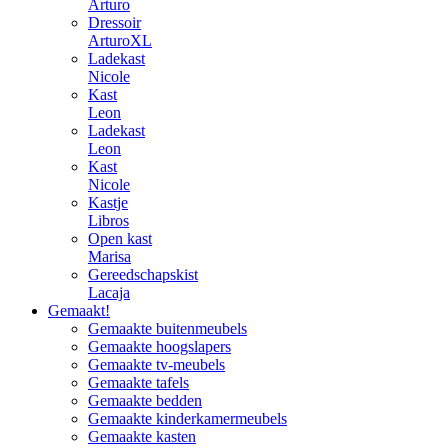
Arturo
Dressoir
ArturoXL
Ladekast
Nicole
Kast
Leon
Ladekast
Leon
Kast
Nicole
Kastje
Libros
Open kast
Marisa
Gereedschapskist
Lacaja
Gemaakt!
Gemaakte buitenmeubels
Gemaakte hoogslapers
Gemaakte tv-meubels
Gemaakte tafels
Gemaakte bedden
Gemaakte kinderkamermeubels
Gemaakte kasten