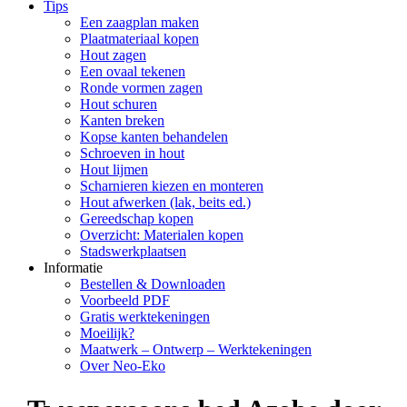
Tips
Een zaagplan maken
Plaatmateriaal kopen
Hout zagen
Een ovaal tekenen
Ronde vormen zagen
Hout schuren
Kanten breken
Kopse kanten behandelen
Schroeven in hout
Hout lijmen
Scharnieren kiezen en monteren
Hout afwerken (lak, beits ed.)
Gereedschap kopen
Overzicht: Materialen kopen
Stadswerkplaatsen
Informatie
Bestellen & Downloaden
Voorbeeld PDF
Gratis werktekeningen
Moeilijk?
Maatwerk – Ontwerp – Werktekeningen
Over Neo-Eko