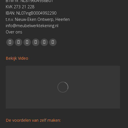
BTW nr. NL819604938B01
KVK 273 21 228
IBAN: NL07ingB0004992290
t.n.v. Nieuw-Eken Ontwerp, Heerlen
info@meubelwerktekening.nl
Over ons
Vind ons op:
Facebook
YouTube
Linkedin
Pinterest
Instagram
Website
page
page
page
page
page
page
Bekijk Video
opens
opens
opens
opens
opens
opens
in
in
in
in
in
in
new
new
new
new
new
new
window
window
window
window
window
window
De voordelen van zelf maken: