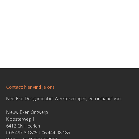
Picknicktafel Nevada door Tiny
Buitenmeubels
,
Picknicktafel: Nevada
Tekening was zeer duidelijk. Tiny: “De tekening was zeer
duidelijk, we hebben wel de dikte van het blad en de
zittingen aangepast omdat het wat robuuster mocht
voor het plekje wat we de tafel wilden.”
Contact: hier vind je ons
Neo-Eko Designmeubel Werktekeningen, een initiatief van:
Nieuw-Eken Ontwerp
Kloosterweg 1
6412 CN Heerlen
t 06 497 30 805 t 06 444 98 185