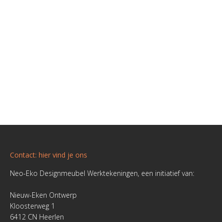
Jordi
,
Kasten
,
Product zwevend tv-meubel Jordi
,
tv-meubels
Leuk om te doen Leo: “De tekening iets aangepast
door het deurvlak met 10 cm in te korten. De zaaglijst
was eenvoudig aan te passen: Bovenkant blad,
onderkant blad, deur en het constructiedeel aan de
achterzijde. De meubelwerktekening voldeed aan de
verwachtingen. Ik heb meerdere bevestigingsmethodes
toegepast. Duvels, doorschroeven en enkel lijmen. Het
doorschroeven vanuit…
Contact: hier vind je ons
Neo-Eko Designmeubel Werktekeningen, een initiatief van:
Nieuw-Eken Ontwerp
Kloosterweg 1
6412 CN Heerlen