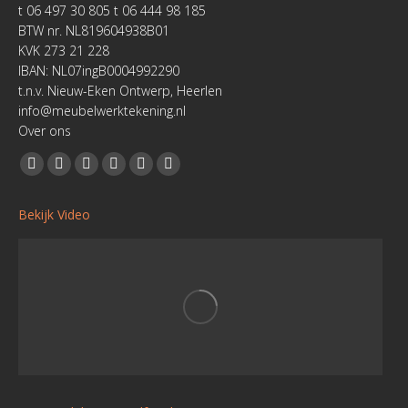
t 06 497 30 805 t 06 444 98 185
BTW nr. NL819604938B01
KVK 273 21 228
IBAN: NL07ingB0004992290
t.n.v. Nieuw-Eken Ontwerp, Heerlen
info@meubelwerktekening.nl
Over ons
Vind ons op:
Facebook
YouTube
Linkedin
Pinterest
Instagram
Website
page
page
page
page
page
page
Bekijk Video
opens
opens
opens
opens
opens
opens
in
in
in
in
in
in
new
new
new
new
new
new
window
window
window
window
window
window