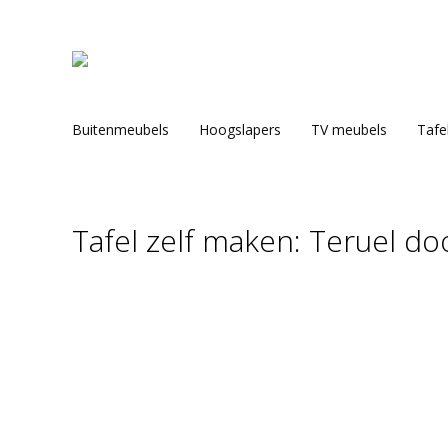
Buitenmeubels
Hoogslapers
TV meubels
Tafe
Tafel zelf maken: Teruel do
Je bent hier: