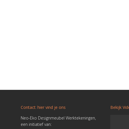
Contact: hier vind je ons
Bekijk Vi
Neo-Eko Designmeubel Werktekeningen,
een initiatief van: