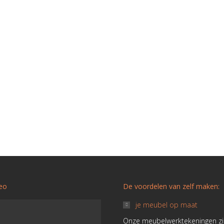
deo
De voordelen van zelf maken:
je meubel op maat
Onze meubelwerktekeningen zi