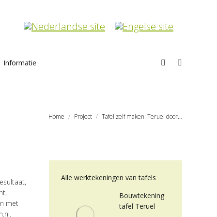
Informatie
Search:
Home
Project
Tafel zelf maken: Teruel door…
Alle werktekeningen van tafels
esultaat,
nt,
Bouwtekening
en met
tafel Teruel
.nl.