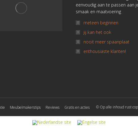
eenvoudig aan te passen aan j
smaak en maatvoering
meteen beginnen
jij kan het ook
nooit meer spaanplaat
enthousiaste klanten!
© Op alle inhoud rust cop
tie
Meubelmakerstips
Reviews
Gratis en acties