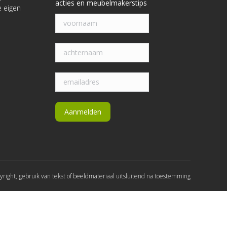
acties en meubelmakerstips
e eigen
yright, gebruik van tekst of beeldmateriaal uitsluitend na toestemming