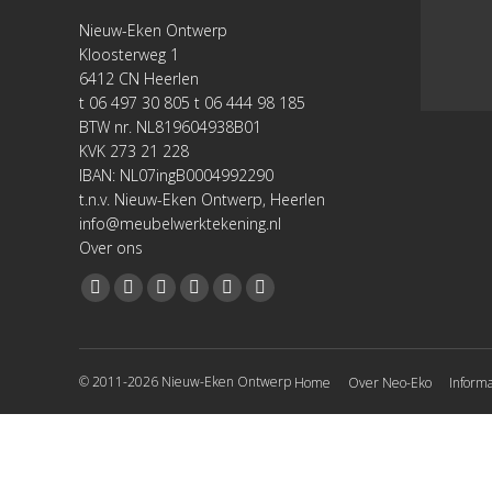
Nieuw-Eken Ontwerp
Kloosterweg 1
6412 CN Heerlen
t 06 497 30 805 t 06 444 98 185
BTW nr. NL819604938B01
KVK 273 21 228
IBAN: NL07ingB0004992290
t.n.v. Nieuw-Eken Ontwerp, Heerlen
info@meubelwerktekening.nl
Over ons
Vind ons op:
Facebook
YouTube
Linkedin
Pinterest
Instagram
Website
page
page
page
page
page
page
opens
opens
opens
opens
opens
opens
© 2011-2026 Nieuw-Eken Ontwerp
Home
Over Neo-Eko
Informa
in
in
in
in
in
in
new
new
new
new
new
new
window
window
window
window
window
window