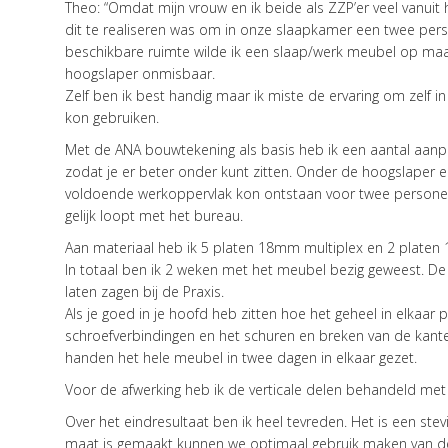
Theo: “Omdat mijn vrouw en ik beide als ZZP’er veel vanui
dit te realiseren was om in onze slaapkamer een twee pe
beschikbare ruimte wilde ik een slaap/werk meubel op m
hoogslaper onmisbaar.
Zelf ben ik best handig maar ik miste de ervaring om zelf i
kon gebruiken.
Met de ANA bouwtekening als basis heb ik een aantal aan
zodat je er beter onder kunt zitten. Onder de hoogslaper
voldoende werkoppervlak kon ontstaan voor twee personen.
gelijk loopt met het bureau.
Aan materiaal heb ik 5 platen 18mm multiplex en 2 platen
In totaal ben ik 2 weken met het meubel bezig geweest. D
laten zagen bij de Praxis.
Als je goed in je hoofd heb zitten hoe het geheel in elkaar
schroefverbindingen en het schuren en breken van de kant
handen het hele meubel in twee dagen in elkaar gezet.
Voor de afwerking heb ik de verticale delen behandeld met 
Over het eindresultaat ben ik heel tevreden. Het is een 
maat is gemaakt kunnen we optimaal gebruik maken van de r