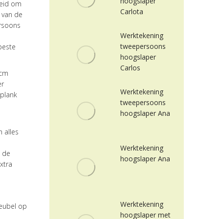
hoogslaper
heid om
Carlota
 van de
ersoons
Werktekening
tweepersoons
beste
hoogslaper
Carlos
0cm
er
Werktekening
 plank
tweepersoons
hoogslaper Ana
 alles
Werktekening
n de
hoogslaper Ana
xtra
Werktekening
meubel op
hoogslaper met