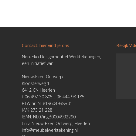
Contact: hier vind je ons
Bekijk Vi
Neo-Eko Designmeubel Werktekeningen,
een initiatief van:
Nieuw-Eken Ontwerp
Kloosterweg 1
6412 CN Heerlen
t 06 497 30 805 t 06 444 98 185
BTW nr. NL819604938B01
KVK 273 21 228
IBAN: NL07ingB0004992290
t.n.v. Nieuw-Eken Ontwerp, Heerlen
info@meubelwerktekening.nl