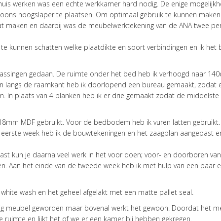
t huis werken was een echte werkkamer hard nodig. De enige mogelijk
rsoons hoogslaper te plaatsen. Om optimaal gebruik te kunnen maken
aat maken en daarbij was de meubelwerktekening van de ANA twee p
n te kunnen schatten welke plaatdikte en soort verbindingen en ik het 
passingen gedaan. De ruimte onder het bed heb ik verhoogd naar 14
 en langs de raamkant heb ik doorlopend een bureau gemaakt, zodat 
 In plaats van 4 planken heb ik er drie gemaakt zodat de middelste
 18mm MDF gebruikt. Voor de bedbodem heb ik vuren latten gebruikt.
e eerste week heb ik de bouwtekeningen en het zaagplan aangepast en
 past kun je daarna veel werk in het voor doen; voor- en doorboren va
en. Aan het einde van de tweede week heb ik met hulp van een paar e
white wash en het geheel afgelakt met een matte pallet seal.
stevig meubel geworden maar bovenal werkt het gewoon. Doordat het 
uimte en lijkt het of we er een kamer bij hebben gekregen.