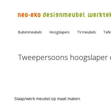
Buitenmeubels
Hoogslapers
TV meubels
Tafe
Tweepersoons hoogslaper 
Je bent hier:
Slaap/werk meubel op maat maken