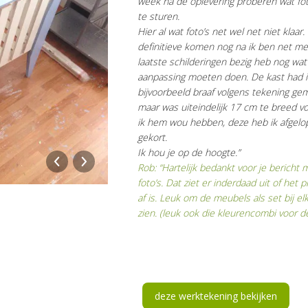
week na de oplevering proberen wat fot
te sturen.
Hier al wat foto’s net wel net niet klaar.
definitieve komen nog na ik ben net me
laatste schilderingen bezig heb nog wat
aanpassing moeten doen. De kast had i
bijvoorbeeld braaf volgens tekening ge
maar was uiteindelijk 17 cm te breed v
ik hem wou hebben, deze heb ik afgelo
gekort.
Ik hou je op de hoogte.”
Rob: “Hartelijk bedankt voor je bericht 
foto’s. Dat ziet er inderdaad uit of het p
af is. Leuk om de meubels als set bij el
zien. (leuk ook die kleurencombi voor de
deze werktekening bekijken