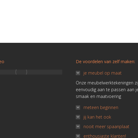
ze wens was.”
jeuken weer toen ik het tv-meubel met
Tweeperso
lift zag op je website.”
Ana door C
derkamer León
aakt door Janneke
Kast León door Rutger
deo
De voordelen van zelf maken:
je meubel op maat
Onze meubelwerktekeningen zi