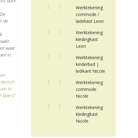
o’s door
Werktekening
 De
commode /
t de
ladekast Leon
Werktekening
k
kledingkast
maakt
Leon
oor waar
pen in
Werktekening
kinderbed |
ledikant Nicole
met
raktisch
Werktekening
kaar te
commode
 lades)”
Nicole
Werktekening
kledingkast
Nicole