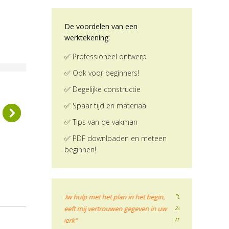
De voordelen van een
werktekening:
✅ Professioneel ontwerp
✅ Ook voor beginners!
✅ Degelijke constructie
✅ Spaar tijd en materiaal
✅ Tips van de vakman
✅ PDF downloaden en meteen
beginnen!
“Over de bouwtekening: Ik was op
 plan in het begin,
“Het ging fantasti
zoek naar ideeën voor een
uwen gegeven in uw
inmiddels heerlij
minimalistisch bed met zo weinig
Ben trots op mez