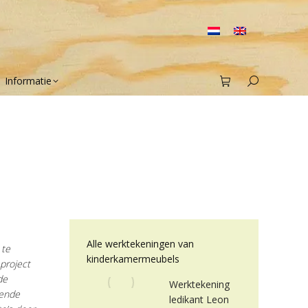
Informatie
Search:
Home
Project
Ledikant Leon door Ron
Alle werktekeningen van
 te
kinderkamermeubels
project
de
Werktekening
gende
ledikant Leon