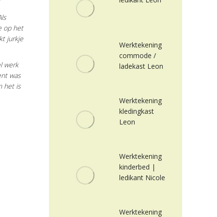
Als
e op het
t jurkje
Werktekening
commode /
l werk
ladekast Leon
ent was
n het is
Werktekening
kledingkast
Leon
Werktekening
kinderbed |
ledikant Nicole
Werktekening