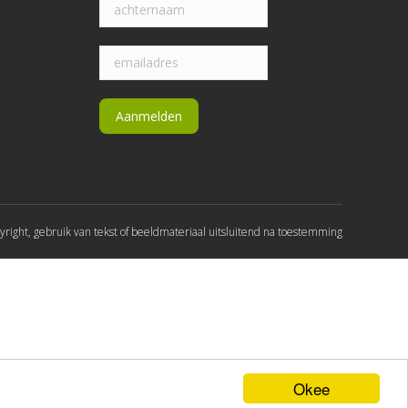
yright, gebruik van tekst of beeldmateriaal uitsluitend na toestemming
Okee