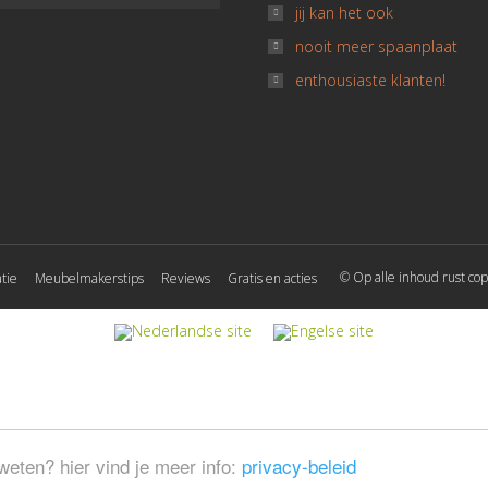
jij kan het ook
nooit meer spaanplaat
enthousiaste klanten!
© Op alle inhoud rust cop
tie
Meubelmakerstips
Reviews
Gratis en acties
weten? hier vind je meer info:
privacy-beleid