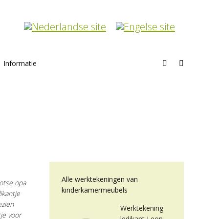
Informatie
Search:
Home
Project
Alle werktekeningen van
rotse opa
kinderkamermeubels
ikantje
ezien
Werktekening
je voor
ledikant Leon