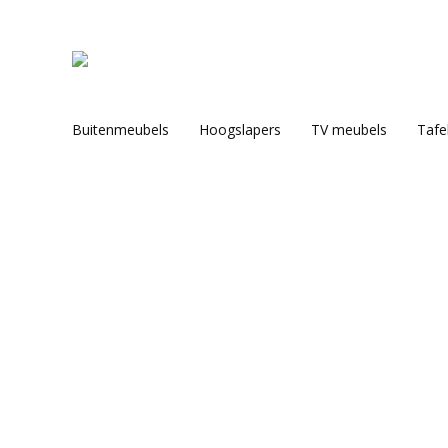
Buitenmeubels
Hoogslapers
TV meubels
Tafe
Je bent hier: