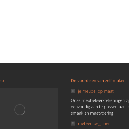
deo
De voordelen van zelf maken:
je meubel op maat
Onze meubelwerktekeningen zi
eenvoudig aan te passen aan j
smaak en maatvoering
meteen beginnen