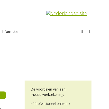
Informatie
Search:
Home
Project
De voordelen van een
meubelwerktekening:
en
✅ Professioneel ontwerp
en