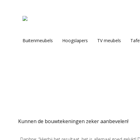
Buitenmeubels
Hoogslapers
TV meubels
Tafe
Je bent hier:
Kunnen de bouwtekeningen zeker aanbevelen!
Daphne: “Hierbij het resultaat, het is allemaal goed gelukt