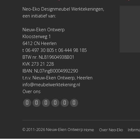
Neo-Eko Designmeubel Werktekeningen,
een initiatief van:
Nieuw-Eken Ontwerp
Kloosterweg 1
6412 CN Heerlen
t 06 497 30 805 t 06 444 98 185
BTW nr. NL819604938B01
KVK 273 21 228
IBAN: NL07ingB0004992290
t.n.v. Nieuw-Eken Ontwerp, Heerlen
info@meubelwerktekening.nl
Over ons
Vind ons op:
Facebook
YouTube
Linkedin
Pinterest
Instagram
Website
page
page
page
page
page
page
opens
opens
opens
opens
opens
opens
© 2011-2026 Nieuw-Eken Ontwerp
Home
Over Neo-Eko
Informa
in
in
in
in
in
in
new
new
new
new
new
new