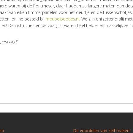
imerd waren bij de Pontmeyer, daar hadden ze langere maten dan d
maakt van eiken timmerpanelen voor het deurtje en de tussenschotjes
ten, online besteld bij
meubelpootjes.nl
. We zijn ontzettend blij met
! De instructies en de zaaglijst waren heel helder en makkelijk zelf 
 geslaagd”
deo
De voordelen van zelf maken: