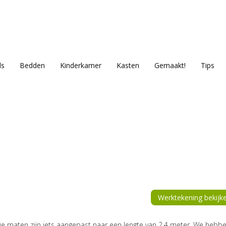
ls
Bedden
Kinderkamer
Kasten
Gemaakt!
Tips
Werktekening bekijk
! De maten zijn iets aangepast naar een lengte van 2,4 meter. We hebb