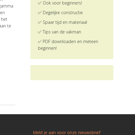
✅ Ook voor beginners!
e gamma
 en
✅ Degelijke constructie
 het
✅ Spaar tijd en materiaal
aan te
✅ Tips van de vakman
✅ PDF downloaden en meteen
beginnen!
Meld je aan voor onze nieuwsbrief