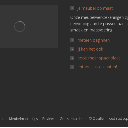
je meubel op maat
Onze meubelwerktekeningen zi
eenvoudig aan te passen aan j
smaak en maatvoering
meteen beginnen
jij kan het ook
nooit meer spaanplaat
enthousiaste klanten!
© Op alle inhoud rust cop
tie
Meubelmakerstips
Reviews
Gratis en acties