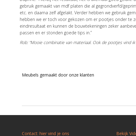
gebruik gemaakt van mdf platen die al gegrondverfd/gepr
etc. en daarna zelf afgelakt. Verder hebben we gebruik ge
hebben we er toch voor gekozen om er pootjes onder te zet
eindresultaat en kunnen de bouwtekeningen zeker aanbevelen
passen en er stonden goede tips in.”
Rob: “Mooie combinatie van materiaal. Ook de pootjes vind ik
Meubels gemaakt door onze klanten
Contact: hier vind je ons
Bekijk Vi