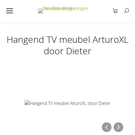
Searc
Hangend TV meubel ArturoXL
Je bent hier:
door Dieter