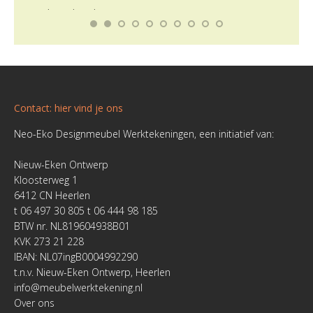
Contact: hier vind je ons
Neo-Eko Designmeubel Werktekeningen, een initiatief van:
Nieuw-Eken Ontwerp
Kloosterweg 1
6412 CN Heerlen
t 06 497 30 805 t 06 444 98 185
BTW nr. NL819604938B01
KVK 273 21 228
IBAN: NL07ingB0004992290
t.n.v. Nieuw-Eken Ontwerp, Heerlen
info@meubelwerktekening.nl
Over ons
Vind ons op:
Facebook
YouTube
Linkedin
Pinterest
Instagram
Website
page
page
page
page
page
page
Bekijk Video
opens
opens
opens
opens
opens
opens
in
in
in
in
in
in