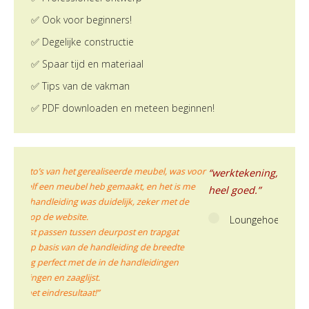
✅ Ook voor beginners!
✅ Degelijke constructie
✅ Spaar tijd en materiaal
✅ Tips van de vakman
✅ PDF downloaden en meteen beginnen!
bel, was voor
“werktekening, boekje kan ik beter zeggen, was echt
“I
 het is me
he
heel goed.”
er met de
ge
Loungehoekbank Yelmo door Edwin
rapgat
 breedte
dingen