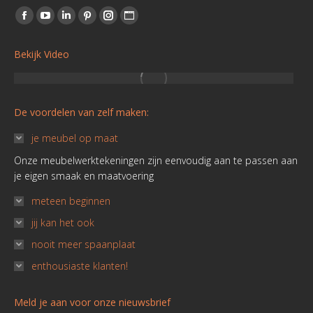
new
new
new
new
new
new
De voordelen van zelf maken:
window
window
window
window
window
window
je meubel op maat
Onze meubelwerktekeningen zijn eenvoudig aan te passen aan
je eigen smaak en maatvoering
meteen beginnen
jij kan het ook
nooit meer spaanplaat
enthousiaste klanten!
Meld je aan voor onze nieuwsbrief
Ontvang onze nieuwsbrief met nieuwe ontwerpen, de laatst
gemaakte meubels, acties en meubelmakerstips