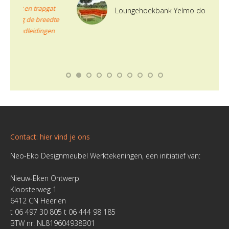
t
Loungehoekbank Yelmo door Edwin
te
n
Contact: hier vind je ons
Neo-Eko Designmeubel Werktekeningen, een initiatief van:
Nieuw-Eken Ontwerp
Kloosterweg 1
6412 CN Heerlen
t 06 497 30 805 t 06 444 98 185
BTW nr. NL819604938B01
KVK 273 21 228
IBAN: NL07ingB0004992290
t.n.v. Nieuw-Eken Ontwerp, Heerlen