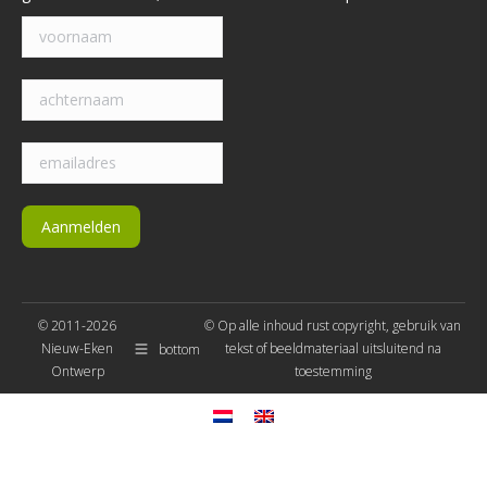
© 2011-2026
© Op alle inhoud rust copyright, gebruik van
Nieuw-Eken
tekst of beeldmateriaal uitsluitend na
bottom
Ontwerp
toestemming