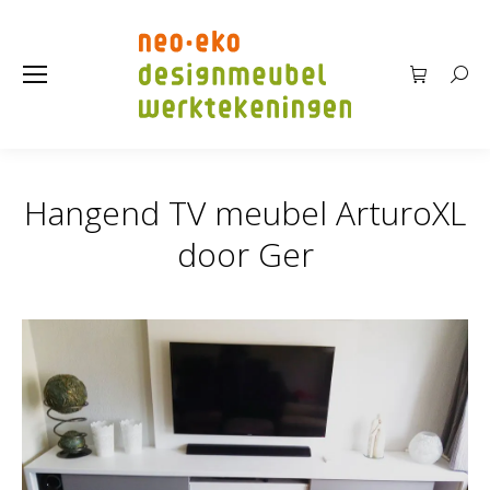
Searc
Hangend TV meubel ArturoXL
Je bent hier:
door Ger