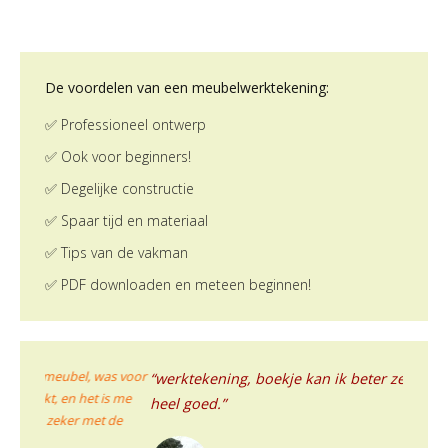
De voordelen van een meubelwerktekening:
✅ Professioneel ontwerp
✅ Ook voor beginners!
✅ Degelijke constructie
✅ Spaar tijd en materiaal
✅ Tips van de vakman
✅ PDF downloaden en meteen beginnen!
was voor
“werktekening, boekje kan ik beter zeggen, was echt
“In het
is me
heb all
heel goed.”
 de
gezaagd